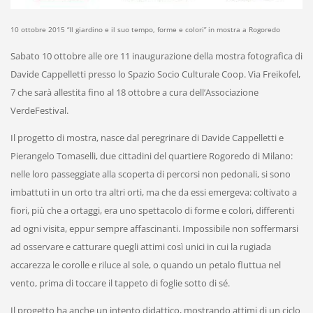
10 ottobre 2015 “Il giardino e il suo tempo, forme e colori” in mostra a Rogoredo
Sabato 10 ottobre alle ore 11 inaugurazione della mostra fotografica di
Davide Cappelletti presso lo Spazio Socio Culturale Coop. Via Freikofel,
7 che sarà allestita fino al 18 ottobre a cura dell’Associazione
VerdeFestival.
Il progetto di mostra, nasce dal peregrinare di Davide Cappelletti e
Pierangelo Tomaselli, due cittadini del quartiere Rogoredo di Milano:
nelle loro passeggiate alla scoperta di percorsi non pedonali, si sono
imbattuti in un orto tra altri orti, ma che da essi emergeva: coltivato a
fiori, più che a ortaggi, era uno spettacolo di forme e colori, differenti
ad ogni visita, eppur sempre affascinanti. Impossibile non soffermarsi
ad osservare e catturare quegli attimi così unici in cui la rugiada
accarezza le corolle e riluce al sole, o quando un petalo fluttua nel
vento, prima di toccare il tappeto di foglie sotto di sé.
Il progetto ha anche un intento didattico, mostrando attimi di un ciclo