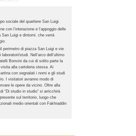
uppo sociale del quartiere San Luigi.
line con l’interazione e l’appoggio delle
 San Luigi e dintorni. che verrà
gio.
il perimetro di piazza San Luigi e vie
laboratori/studi. Nell’arco dell’ultimo
elli Bonvini da cui di solito parte la
visita alla cartoleria stessa. Ai
artina con segnalati i nomi e gli studi
rio. I visitatori avranno modo di
rvare le opere da vicino. Oltre alla
 “Di studio in studio” si arricchirà
presente sul territorio, luogo che
izionali medio orientali con Fakhraddin