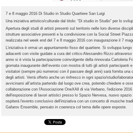
7 e 8 maggio 2016 Di Studio in Studio Quartiere San Luigi
Una iniziativa artistico/culturale dal titolo: “Di studio in Studio” per lo svil
Apertura degli studi di artisti presenti sul territorio nelle loro diverse discip
strutture associative presenti e la condivisione con la Social Street Piazza
realizzata nel week end del 7 e 8 maggio 2016 con inaugurazione il 7 mag
L’iniziativa è ormai un appuntamento fisso del quartiere. Si sviluppa lungo 
adiacenti con visite guidate a cura del critico Alessandro Rizzo attraverso i 
anno si è vista la partecipazione coinvolgente della rinnovata Cartoleria Frat
giornata inaugurante dell’evento con mostra di tutti gli artisti partecipanti e 
visitatori (sempre più numerosi con il passare degli anni) sarà fornita una c
degli artisti. Verrà offerto anche un rinfresco in ogni spazio/studio/laborato
avvicinarsi all’artista partendo dal luogo ove crea, potendo chiedere e osse
collaborazione con l'Associazione OneXAll di via Verbano, l'edizione 2016 di
dell'esposizione di lavori artistici presso lo Spazio Nervesa, nuovo spazio 
ospiterà l'evento conclusivo dell'iniziativa con un concerto di musiche trad
Gafarov Ensemble, pensato in coerenza col tema delle opere esposte.