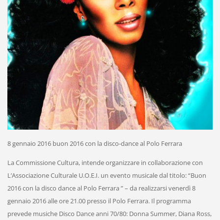
8 gennaio 2016 buon 2016 con la disco-dance al Polo Ferrara
La Commissione Cultura, intende organizzare in collaborazione con
L’Associazione Culturale U.O.E.I. un evento musicale dal titolo: “Buon
2016 con la disco dance al Polo Ferrara ” – da realizzarsi venerdì 8
gennaio 2016 alle ore 21.00 presso il Polo Ferrara. Il programma
prevede musiche Disco Dance anni 70/80: Donna Summer, Diana Ross,