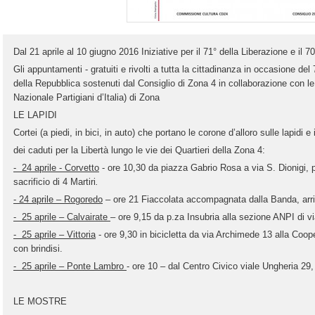
Dal 21 aprile al 10 giugno 2016 Iniziative per il 71° della Liberazione e il 
Gli appuntamenti - gratuiti e rivolti a tutta la cittadinanza in occasione del
della Repubblica sostenuti dal Consiglio di Zona 4 in collaborazione con 
Nazionale Partigiani d’Italia) di Zona
LE LAPIDI
Cortei (a piedi, in bici, in auto) che portano le corone d’alloro sulle lapidi e
dei caduti per la Libertà lungo le vie dei Quartieri della Zona 4:
- 24 aprile - Corvetto
- ore 10,30 da piazza Gabrio Rosa a via S. Dionigi, p
sacrificio di 4 Martiri
.
- 24 aprile – Rogoredo
– ore 21 Fiaccolata accompagnata dalla Banda, arr
- 25 aprile – Calvairate
– ore 9,15 da p.za Insubria alla sezione ANPI di 
- 25 aprile – Vittoria
- ore 9,30 in bicicletta da via Archimede 13 alla Coop
con brindisi.
- 25 aprile – Ponte Lambro
- ore 10 – dal Centro Civico viale Ungheria 29, 
LE MOSTRE