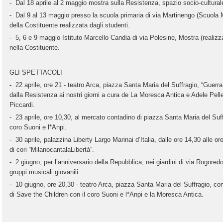
- Dal 18 aprile al 2 maggio mostra sulla Resistenza, spazio socio-culturale
- Dal 9 al 13 maggio presso la scuola primaria di via Martinengo (Scuola M
della Costituente realizzata dagli studenti.
- 5, 6 e 9 maggio Istituto Marcello Candia di via Polesine, Mostra (realizza
nella Costituente.
GLI SPETTACOLI
-
22 aprile, ore 21 - teatro Arca, piazza Santa Maria del Suffragio, “Guerra
dalla Resistenza ai nostri giorni a cura de La Moresca Antica e Adele Pelle
Piccardi.
- 23 aprile, ore 10,30, al mercato contadino di piazza Santa Maria del Suffr
coro Suoni e l*Anpi.
- 30 aprile, palazzina Liberty Largo Marinai d’Italia, dalle ore 14,30 alle o
di cori “MilanocantalaLibertà”.
- 2 giugno, per l’anniversario della Repubblica, nei giardini di via Rogoredo
gruppi musicali giovanili.
- 10 giugno, ore 20,30 - teatro Arca, piazza Santa Maria del Suffragio, con
di Save the Children con il coro Suoni e l*Anpi e la Moresca Antica.